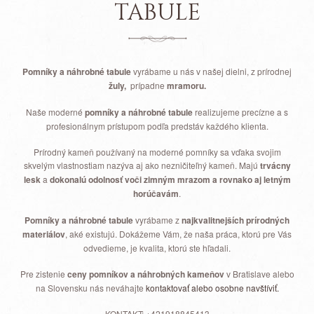
TABULE
Pomníky a náhrobné tabule
vyrábame u nás v našej dielni, z prírodnej
žuly,
prípadne
mramoru.
Naše moderné
pomníky a náhrobné tabule
realizujeme precízne a s
profesionálnym prístupom podľa predstáv každého klienta.
Prírodný kameň používaný na moderné pomníky sa vďaka svojim
skvelým vlastnostiam nazýva aj ako nezničiteľný kameň. Majú
trvácny
lesk
a
dokonalú odolnosť voči zimným mrazom a rovnako aj letným
horúčavám
.
Pomníky a náhrobné tabule
vyrábame z
najkvalitnejších prírodných
materiálov
, aké existujú. Dokážeme Vám, že naša práca, ktorú pre Vás
odvedieme, je kvalita, ktorú ste hľadali.
Pre zistenie
ceny pomníkov a náhrobných kameňov
v Bratislave alebo
na Slovensku nás neváhajte
kontaktovať alebo osobne navštíviť.
KONTAKT: +421918845413