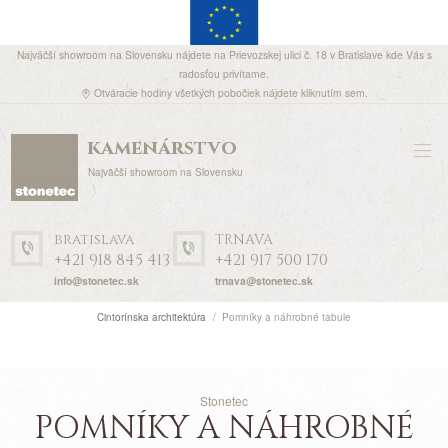
Najväčší showroom na Slovensku nájdete na Prievozskej ulici č. 18 v Bratislave kde Vás s
radosťou privítame.
Otváracie hodiny všetkých pobočiek nájdete
kliknutím sem
.
kamenárstvo
Najväčší showroom na Slovensku
bratislava
TRNAVA
+421 918 845 413
+421 917 500 170
info@stonetec.sk
trnava@stonetec.sk
Cintorínska architektúra
Pomníky a náhrobné tabule
Stonetec
POMNÍKY A NÁHROBNÉ