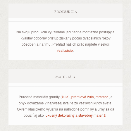
Produkcia
Na svoju produkciu využívame jedinečné montážne postupy a
kvalitný odborný prístup získaný počas dvadsiatich rokov
pôsobenia na trhu. Prehľad našich prác nájdete v sekcii
realizácie
.
Materiály
Prírodné materiály granity (
žula
),
prémiová žula
,
mramor
, a
ónyx dovážame v najvyššej kvalite zo všetkých kútov sveta.
Okrem klasického využitia na náhrobné pomníky a urny sa dá
použiť aj ako
luxusný dekoračný a stavebný materiál
.