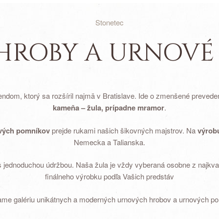
Stonetec
HROBY A URNOVÉ
dom, ktorý sa rozšíril najmä v Bratislave. Ide o zmenšené prevede
kameňa – žula, prípadne mramor
.
vých pomníkov
prejde rukami našich šikovných majstrov. Na
výrob
Nemecka a Talianska.
s jednoduchou údržbou. Naša žula je vždy vyberaná osobne z najkvali
finálneho výrobku podľa Vašich predstáv
me galériu unikátnych a moderných urnových hrobov a urnových p