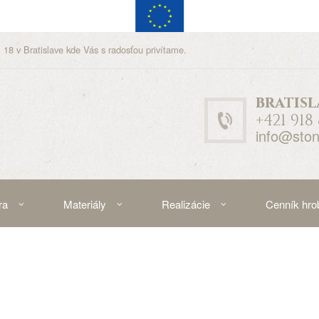
 18 v Bratislave kde Vás s radosťou privítame.
bratisl
+421 918
info@ston
ra
Materiály
Realizácie
Cenník hro