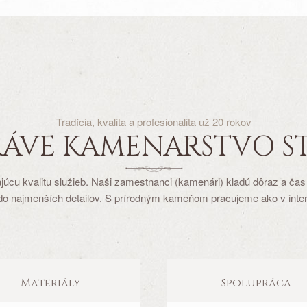
Tradícia, kvalita a profesionalita už 20 rokov
RÁVE KAMENARSTVO S
úcu kvalitu služieb. Naši zamestnanci (kamenári) kladú dôraz a čas n
do najmenších detailov. S prírodným kameňom pracujeme ako v interiéri
Materiály
Spolupráca