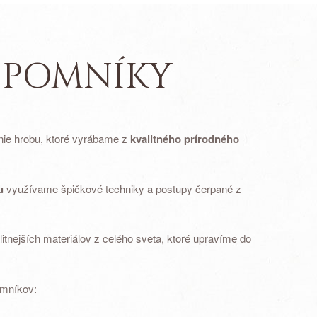
 POMNÍKY
nie hrobu, ktoré vyrábame z
kvalitného prírodného
u
využívame špičkové techniky a postupy čerpané z
tnejších materiálov z celého sveta, ktoré upravíme do
omníkov: