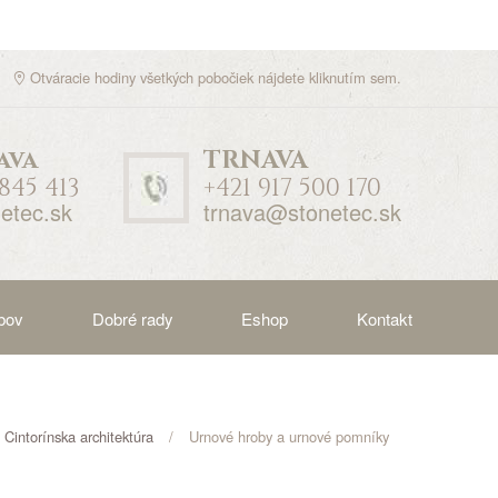
Otváracie hodiny všetkých pobočiek nájdete
kliknutím sem
.
ava
TRNAVA
 845 413
+421 917 500 170
etec.sk
trnava@stonetec.sk
bov
Dobré rady
Eshop
Kontakt
Cintorínska architektúra
Urnové hroby a urnové pomníky