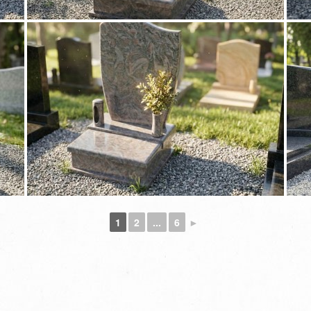
1
2
...
6
►