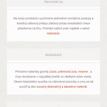
Produkcia
Na svoju produkciu využívame jedinečné montážne postupy a
kvalitný odborný prístup získaný počas dvadsiatich rokov
pôsobenia na trhu. Prehľad našich prác nájdete v sekcii
realizácie
.
Materiály
Prírodné materiály granity (
žula
),
prémiová žula
,
mramor
, a
ónyx dovážame v najvyššej kvalite zo všetkých kútov sveta.
Okrem klasického využitia na náhrobné pomníky a urny sa dá
použiť aj ako
luxusný dekoračný a stavebný materiál
.