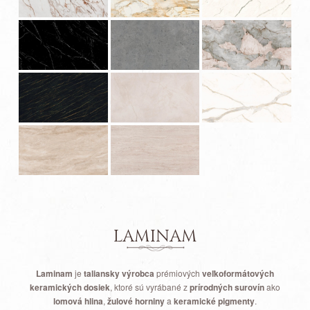
LAMINAM
Laminam
je
taliansky výrobca
prémiových
veľkoformátových
keramických dosiek
, ktoré sú vyrábané z
prírodných surovín
ako
lomová hlina
,
žulové horniny
a
keramické pigmenty
.