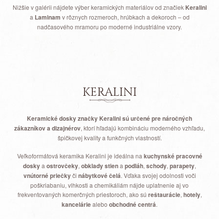
Nižšie v galérii nájdete výber keramických materiálov od značiek
Keralini
a
Laminam
v rôznych rozmeroch, hrúbkach a dekoroch – od
nadčasového mramoru po moderné industriálne vzory.
KERALINI
Keramické dosky značky Keralini sú určené pre náročných
zákazníkov a dizajnérov
, ktorí hľadajú kombináciu moderného vzhľadu,
špičkovej kvality a funkčných vlastností.
Veľkoformátová keramika Keralini je ideálna na
kuchynské pracovné
dosky
a
ostrovčeky
,
obklady stien
a
podláh
,
schody
,
parapety
,
vnútorné priečky
či
nábytkové čelá
. Vďaka svojej odolnosti voči
poškriabaniu, vlhkosti a chemikáliám nájde uplatnenie aj vo
frekventovaných komerčných priestoroch, ako sú
reštaurácie
,
hotely
,
kancelárie
alebo
obchodné centrá
.