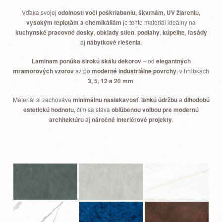
Vďaka svojej
odolnosti voči poškriabaniu, škvrnám, UV žiareniu,
vysokým teplotám a chemikáliám
je tento materiál ideálny na
kuchynské pracovné dosky
,
obklady stien
,
podlahy
,
kúpeľne
,
fasády
aj
nábytkové riešenia
.
Laminam ponúka širokú škálu dekorov
– od
elegantných
mramorových vzorov
až po
moderné industriálne povrchy
, v hrúbkach
3, 5, 12 a 20 mm
.
Materiál si zachováva
minimálnu nasiakavosť
,
ľahkú údržbu
a
dlhodobú
estetickú hodnotu
, čím sa stáva
obľúbenou voľbou pre modernú
architektúru
aj
náročné interiérové projekty
.