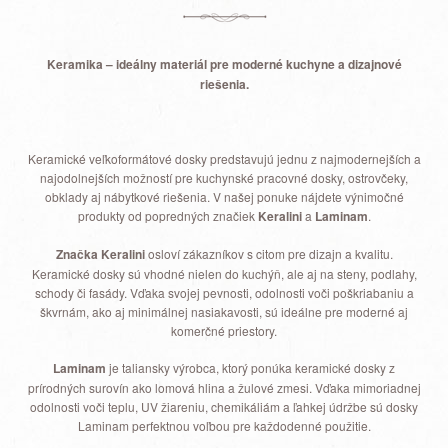
Keramika – ideálny materiál pre moderné kuchyne a dizajnové
riešenia.
Keramické veľkoformátové dosky predstavujú jednu z najmodernejších a
najodolnejších možností pre kuchynské pracovné dosky, ostrovčeky,
obklady aj nábytkové riešenia. V našej ponuke nájdete výnimočné
produkty od popredných značiek
Keralini
a
Laminam
.
Značka Keralini
osloví zákazníkov s citom pre dizajn a kvalitu.
Keramické dosky sú vhodné nielen do kuchýň, ale aj na steny, podlahy,
schody či fasády. Vďaka svojej pevnosti, odolnosti voči poškriabaniu a
škvrnám, ako aj minimálnej nasiakavosti, sú ideálne pre moderné aj
komerčné priestory.
Laminam
je taliansky výrobca, ktorý ponúka keramické dosky z
prírodných surovín ako lomová hlina a žulové zmesi. Vďaka mimoriadnej
odolnosti voči teplu, UV žiareniu, chemikáliám a ľahkej údržbe sú dosky
Laminam perfektnou voľbou pre každodenné použitie.