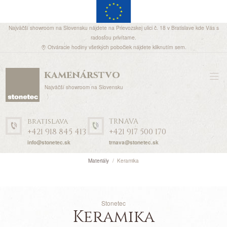
Najväčší showroom na Slovensku nájdete na Prievozskej ulici č. 18 v Bratislave kde Vás s
radosťou privítame.
Otváracie hodiny všetkých pobočiek nájdete
kliknutím sem
.
kamenárstvo
Najväčší showroom na Slovensku
bratislava
TRNAVA
+421 918 845 413
+421 917 500 170
info@stonetec.sk
trnava@stonetec.sk
Materiály
Keramika
Stonetec
Keramika