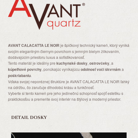
AVANT CALACATTA LE NOIR
je špičkový technický kameň, ktorý vyniká
svojím elegantným čiernym povrchom s jemným bielym žilkovaním,
dodávajúcim priestoru luxus a sofistikovanosť.
Tento materiál je ideálny pre
kuchynské dosky
,
ostrovčeky
, a
kúpeľňové povrchy
, ponúkajúc vynikajúcu
odolnosť voči škvrnám
a
poškriabaniu
.
Vďaka svojej neporéznej štruktúre je AVANT CALACATTA LE NOIR ľahký
na údržbu, čo zaručuje dlhodobú krásu a funkčnosť.
Vyberte si tento kameň pre jeho jedinečnú schopnosť spojiť estetiku s
praktickosťou a premeňte svoj interiér na štýlový a moderný priestor.
DETAIL DOSKY