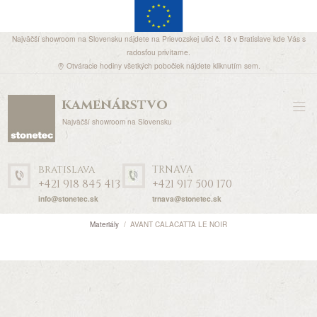
Najväčší showroom na Slovensku nájdete na Prievozskej ulici č. 18 v Bratislave kde Vás s
radosťou privítame.
Otváracie hodiny všetkých pobočiek nájdete
kliknutím sem
.
kamenárstvo
Najväčší showroom na Slovensku
bratislava
TRNAVA
+421 918 845 413
+421 917 500 170
info@stonetec.sk
trnava@stonetec.sk
Materiály
AVANT CALACATTA LE NOIR