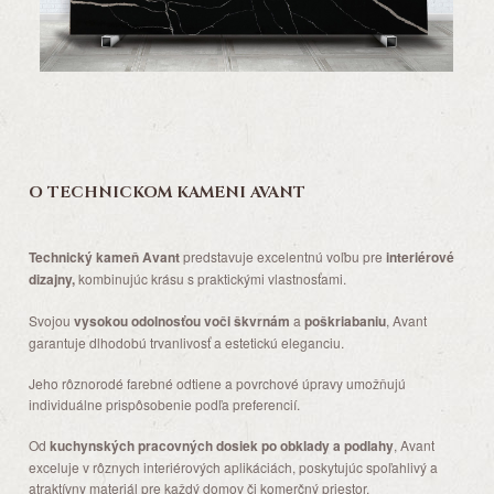
O TECHNICKOM KAMENI AVANT
Technický kameň Avant
predstavuje excelentnú voľbu pre
interiérové
dizajny,
kombinujúc krásu s praktickými vlastnosťami.
Svojou
vysokou odolnosťou voči škvrnám
a
poškriabaniu
, Avant
garantuje dlhodobú trvanlivosť a estetickú eleganciu.
Jeho rôznorodé farebné odtiene a povrchové úpravy umožňujú
individuálne prispôsobenie podľa preferencií.
Od
kuchynských pracovných dosiek po obklady a podlahy
, Avant
exceluje v rôznych interiérových aplikáciách, poskytujúc spoľahlivý a
atraktívny materiál pre každý domov či komerčný priestor.