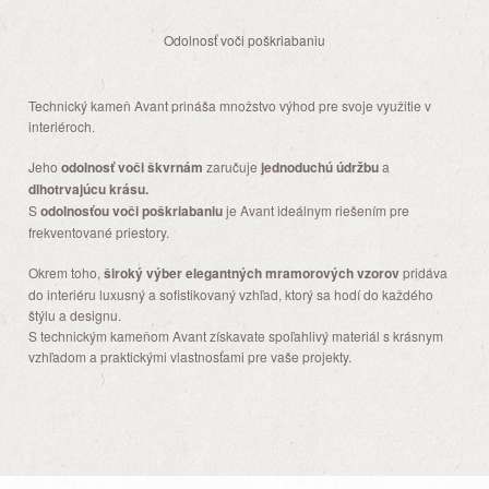
Odolnosť voči poškriabaniu
Technický kameň Avant prináša množstvo výhod pre svoje využitie v
interiéroch.
Jeho
odolnosť voči škvrnám
zaručuje
jednoduchú údržbu
a
dlhotrvajúcu krásu.
S
odolnosťou voči poškriabaniu
je Avant ideálnym riešením pre
frekventované priestory.
Okrem toho,
široký výber elegantných mramorových vzorov
pridáva
do interiéru luxusný a sofistikovaný vzhľad, ktorý sa hodí do každého
štýlu a designu.
S technickým kameňom Avant získavate spoľahlivý materiál s krásnym
vzhľadom a praktickými vlastnosťami pre vaše projekty.