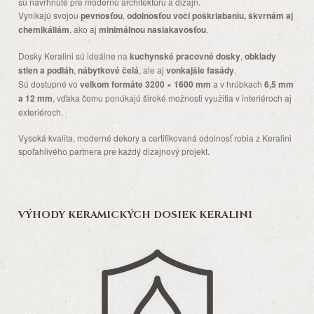
sú navrhnuté pre modernú architektúru a dizajn.
Vynikajú svojou
pevnosťou
,
odolnosťou voči poškriabaniu, škvrnám aj
chemikáliám
, ako aj
minimálnou nasiakavosťou
.
Dosky Keralini sú ideálne na
kuchynské pracovné dosky
,
obklady
stien a podláh
,
nábytkové čelá
, ale aj
vonkajšie fasády
.
Sú dostupné vo
veľkom formáte 3200 × 1600 mm
a v hrúbkach
6,5 mm
a 12 mm
, vďaka čomu ponúkajú široké možnosti využitia v interiéroch aj
exteriéroch.
Vysoká kvalita, moderné dekory a certifikovaná odolnosť robia z Keralini
spoľahlivého partnera pre každý dizajnový projekt.
VÝHODY KERAMICKÝCH DOSIEK KERALINI