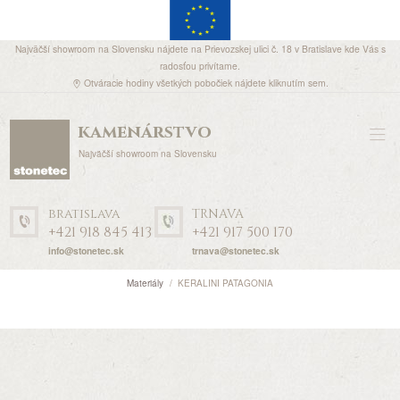
Najväčší showroom na Slovensku nájdete na Prievozskej ulici č. 18 v Bratislave kde Vás s
radosťou privítame.
Otváracie hodiny všetkých pobočiek nájdete
kliknutím sem
.
kamenárstvo
Najväčší showroom na Slovensku
bratislava
TRNAVA
+421 918 845 413
+421 917 500 170
info@stonetec.sk
trnava@stonetec.sk
Materiály
KERALINI PATAGONIA