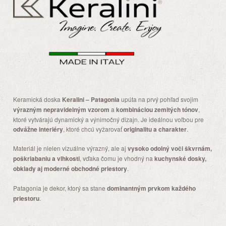
Keramická doska
Keralini – Patagonia
upúta na prvý pohľad svojim
výrazným nepravidelným vzorom
a
kombináciou zemitých tónov
,
ktoré vytvárajú dynamický a výnimočný dizajn. Je ideálnou voľbou pre
odvážne interiéry
, ktoré chcú vyžarovať
originalitu a charakter
.
Materiál je nielen vizuálne výrazný, ale aj
vysoko odolný voči škvrnám,
poškriabaniu a vlhkosti
, vďaka čomu je vhodný na
kuchynské dosky,
obklady aj moderné obchodné priestory
.
Patagonia je dekor, ktorý sa stane
dominantným prvkom každého
priestoru
.