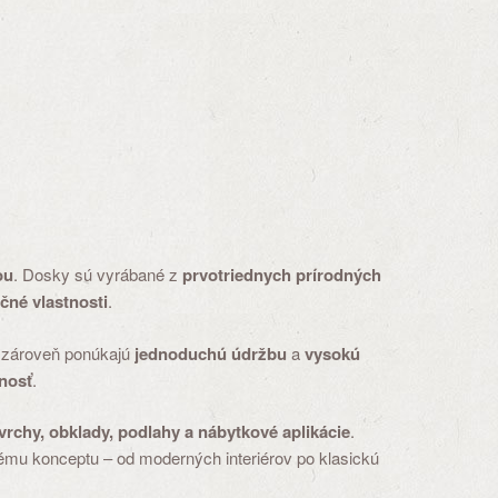
ou
. Dosky sú vyrábané z
prvotriednych prírodných
čné vlastnosti
.
 zároveň ponúkajú
jednoduchú údržbu
a
vysokú
nosť
.
rchy, obklady, podlahy a nábytkové aplikácie
.
mu konceptu – od moderných interiérov po klasickú