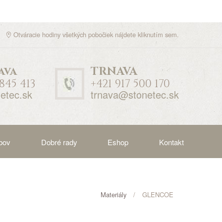
Otváracie hodiny všetkých pobočiek nájdete
kliknutím sem
.
ava
TRNAVA
 845 413
+421 917 500 170
etec.sk
trnava@stonetec.sk
bov
Dobré rady
Eshop
Kontakt
Materiály
GLENCOE