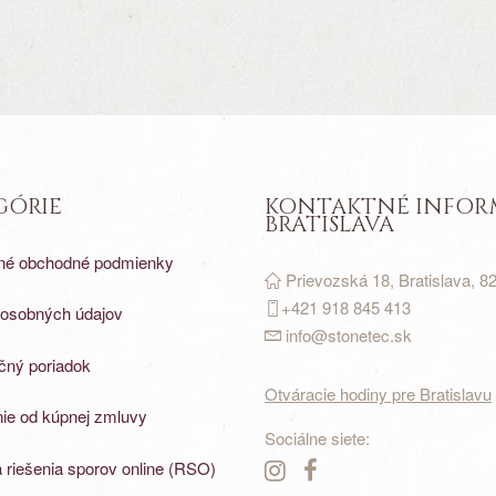
GÓRIE
KONTAKTNÉ INFOR
BRATISLAVA
né obchodné podmienky
Prievozská 18, Bratislava, 8
+421 918 845 413
osobných údajov
info@stonetec.sk
ný poriadok
Otváracie hodiny pre Bratislavu
ie od kúpnej zmluvy
Sociálne siete:
 riešenia sporov online (RSO)