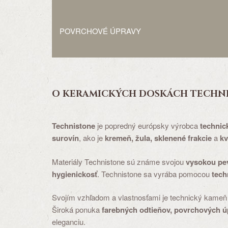
POVRCHOVÉ ÚPRAVY
O KERAMICKÝCH DOSKÁCH
TECHN
Technistone
je popredný európsky výrobca
techni
surovín
, ako je
kremeň, žula, sklenené frakcie
a
kv
Materiály Technistone sú známe svojou
vysokou pev
hygienickosť
. Technistone sa vyrába pomocou
tech
Svojím vzhľadom a vlastnosťami je technický kameň
Široká ponuka
farebných odtieňov, povrchových ú
eleganciu.