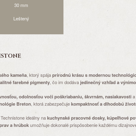
30 mm
Leštený
ISTONE
ckého kameňa
, ktorý spája
prírodnú krásu s modernou technológi
alitné farebné pigmenty
, čo im dodáva
jedinečný vzhľad a výnimo
nosťou, odolnosťou voči poškriabaniu, škvrnám, nasiakavosti
a
nológie Breton
, ktorá zabezpečuje
kompaktnosť a dlhodobú život
 Technistone ideálny na
kuchynské pracovné dosky, kúpeľňové pov
prav a hrúbok
umožňuje dokonalé prispôsobenie každému dizajnové