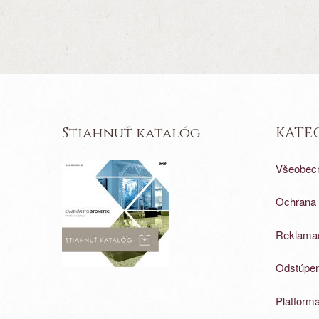
Stiahnuť katalóg
KATE
Všeobec
Ochrana 
Reklamač
Odstúpen
Platforma