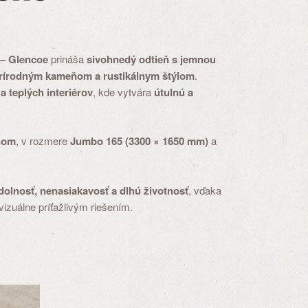
 – Glencoe
prináša
sivohnedý odtieň s jemnou
rírodným kameňom a rustikálnym štýlom
.
a teplých interiérov
, kde vytvára
útulnú a
hom
, v rozmere
Jumbo 165 (3300 × 1650 mm)
a
olnosť, nenasiakavosť a dlhú životnosť
, vďaka
izuálne príťažlivým riešením.