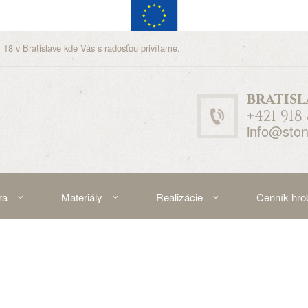
 18 v Bratislave kde Vás s radosťou privítame.
bratisl
+421 918
info@ston
ra
Materiály
Realizácie
Cenník hro