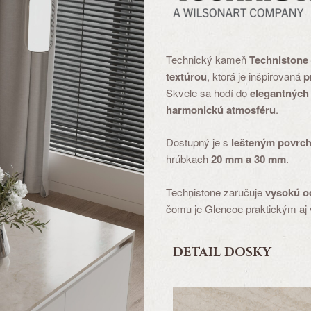
Technický kameň
Technistone
textúrou
, ktorá je inšpirovaná
p
Skvele sa hodí do
elegantných 
harmonickú atmosféru
.
Dostupný je s
lešteným povrc
hrúbkach
20 mm a 30 mm
.
Technistone zaručuje
vysokú od
čomu je Glencoe praktickým aj v
DETAIL DOSKY