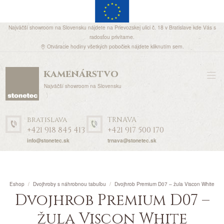
Najväčší showroom na Slovensku nájdete na Prievozskej ulici č. 18 v Bratislave kde Vás s
radosťou privítame.
Otváracie hodiny všetkých pobočiek nájdete
kliknutím sem
.
kamenárstvo
Najväčší showroom na Slovensku
bratislava
TRNAVA
+421 918 845 413
+421 917 500 170
info@stonetec.sk
trnava@stonetec.sk
Eshop
Dvojhroby s náhrobnou tabuľou
Dvojhrob Premium D07 – žula Viscon White
Dvojhrob Premium D07 –
žula Viscon White