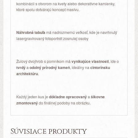
kombinácii s otvorom na kvety alebo dekoratívne kamienky,
ktoré spolu dotvárajú koncept masívu.
Náhrobná tabuľa
má nadrozmernú veľkosť, kde je navrhnutý
lasergravírovaný fotoportrét zosnulej osoby
Žulový dvojhrob s pomníkom má
vynikajúce vlastnosti
, ide o
tvrdý
a
odolný prírodný kameň
, ideálny na
cintorínsku
architektúru
.
Každý jeden kus je
dôkladne opracovaný
a
šikovne
zmontovaný
do finálnej podoby na obrázku.
Súvisiace produkty