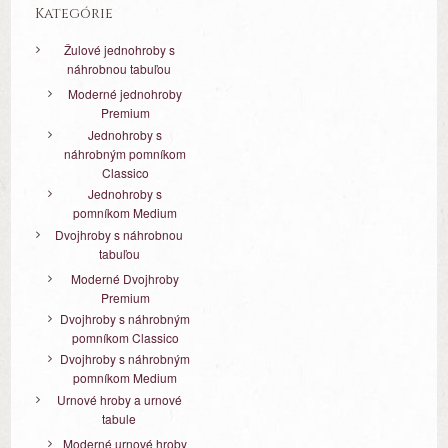
Kategórie
Žulové jednohroby s
náhrobnou tabuľou
Moderné jednohroby
Premium
Jednohroby s
náhrobným pomníkom
Classico
Jednohroby s
pomníkom Medium
Dvojhroby s náhrobnou
tabuľou
Moderné Dvojhroby
Premium
Dvojhroby s náhrobným
pomníkom Classico
Dvojhroby s náhrobným
pomníkom Medium
Urnové hroby a urnové
tabule
Moderné urnové hroby