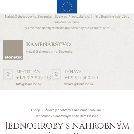
Najväčší showroom na Slovensku nájdete na Prievozskej ulici č. 18 v Bratislave kde Vás s
radosťou privítame.
Otváracie hodiny všetkých pobočiek nájdete
kliknutím sem
.
kamenárstvo
Najväčší showroom na Slovensku
bratislava
TRNAVA
+421 918 845 413
+421 917 500 170
info@stonetec.sk
trnava@stonetec.sk
Eshop
Žulové jednohroby s náhrobnou tabuľou
Jednohroby s náhrobným pomníkom Classico
Jednohroby s náhrobným