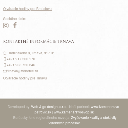
Otváracie hodiny pre Bratislavu
Sociálne siete:
KONTAKTNÉ INFORMÁCIE TRNAVA
Radlinského 3, Trnava, 917 01
+421 917
500
170
+421 908 750 246
trnava@stonetec.sk
Otváracie hodiny pre Trnavu
Developed by:
Web & go design, s.r.o.
| Naši partneri:
www.kamenarstvo-
petrovic.sk
|
www.kamenarstvosvdp.sk
| Európsky fond regionálneho rozvoja:
Zvyšovanie kvality a efektivity
výrobných procesov