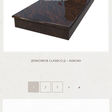
JEDNOHROB CLASSICO J2 – AURORA
1
2
3