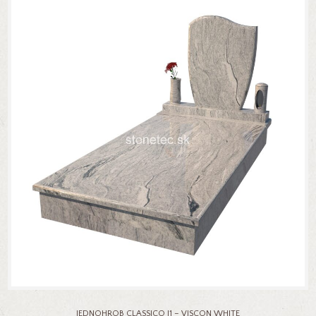
JEDNOHROB CLASSICO J1 – VISCON WHITE