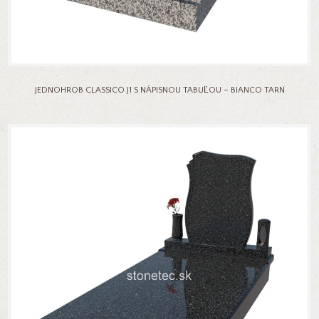
JEDNOHROB CLASSICO J1 S NÁPISNOU TABUĽOU – BIANCO TARN