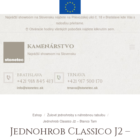
Najväčší showroom na Slovensku nájdete na Prievozskej ulici č. 18 v Bratislave kde Vás s
radosťou privítame.
Otváracie hodiny všetkých pobočiek nájdete
kliknutím sem
.
kamenárstvo
Najväčší showroom na Slovensku
bratislava
TRNAVA
+421 918 845 413
+421 917 500 170
info@stonetec.sk
trnava@stonetec.sk
Eshop
Žulové jednohroby s náhrobnou tabuľou
Jednohrob Classico J2 – Bianco Tarn
Jednohrob Classico J2 –