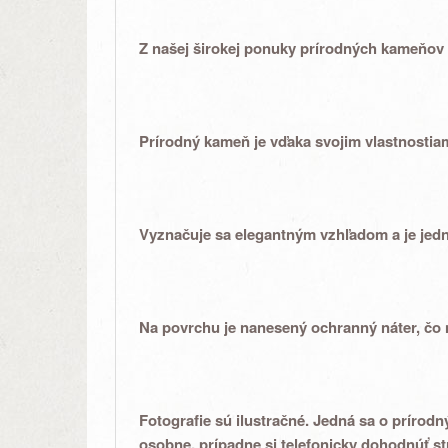
Z našej širokej ponuky
prírodných kameňov
Prírodný kameň je vďaka svojim
vlastnostia
Vyznačuje sa elegantným vzhľadom a je
jed
Na povrchu je nanesený ochranný náter, čo
Fotografie sú ilustračné. Jedná sa o prírod
osobne, prípadne si telefonicky dohodnúť st