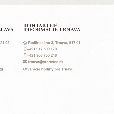
KONTAKTNÉ
SLAVA
INFORMÁCIE TRNAVA
821 09
Radlinského 3, Trnava, 917 01
+421 917
500
170
+421 908 750 246
trnava@stonetec.sk
vu
Otváracie hodiny pre Trnavu