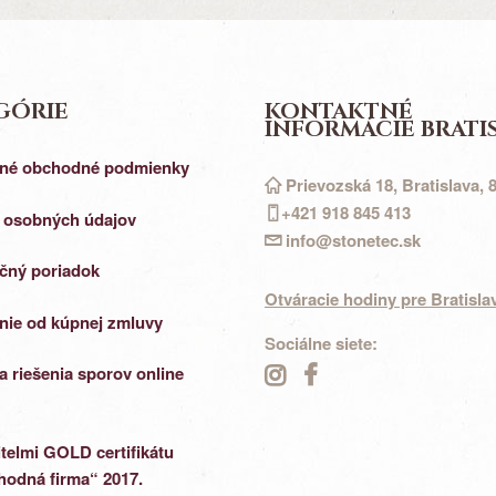
GÓRIE
KONTAKTNÉ
INFORMÁCIE BRATI
né obchodné podmienky
Prievozská 18, Bratislava, 
+421 918 845 413
 osobných údajov
info@stonetec.sk
čný poriadok
Otváracie hodiny pre Bratisla
nie od kúpnej zmluvy
Sociálne siete:
a riešenia sporov online
telmi GOLD certifikátu
odná firma“ 2017.