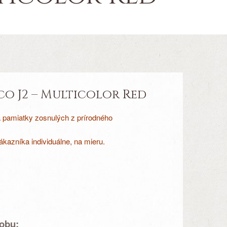
o J2 – Multicolor Red
a pamiatky zosnulých z prírodného
kazníka individuálne, na mieru.
robu: