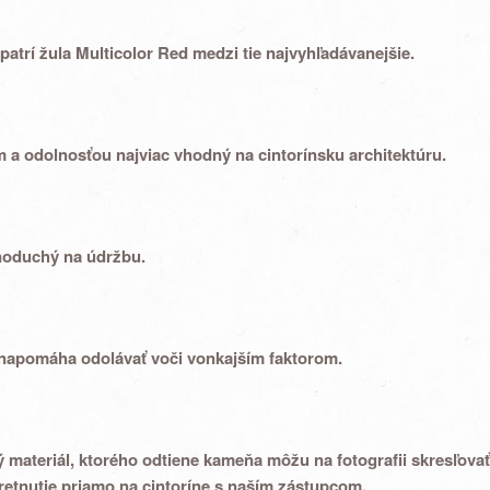
patrí žula Multicolor Red medzi tie
najvyhľadávanejšie.
m
a
odolnosťou najviac vhodný na cintorínsku architektúru.
noduchý na údržbu.
 napomáha odolávať voči vonkajším faktorom.
ný materiál, ktorého odtiene kameňa môžu na fotografii skresľov
retnutie priamo na cintoríne s naším zástupcom.