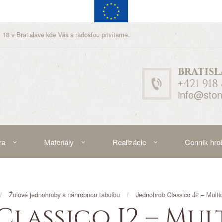
 18 v Bratislave kde Vás s radosťou privítame.
bratisl
+421 918
info@ston
ra
Materiály
Realizácie
Cenník hro
Žulové jednohroby s náhrobnou tabuľou
Jednohrob Classico J2 – Multi
lassico J2 – Mu