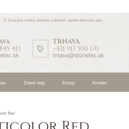
Otváracie hodiny všetkých pobočiek nájdete
kliknutím sem
.
ava
TRNAVA
 845 413
+421 917 500 170
etec.sk
trnava@stonetec.sk
bov
Dobré rady
Eshop
Kontakt
color Red
lticolor Red