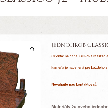
Jednohrob Classic
Orientačná cena: Celková realizáci
kameňa je nacenená pre každého zá
Neváhajte nás kontaktovať.
Materiály žulového jednoh