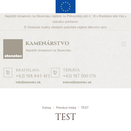
Najväčší showroom na Slovensku nájdete na Prievozskej ulici č. 18 v Bratislave kde Vás s
radosťou privítame.
Otváracie hodiny všetkých pobočiek nájdete
kliknutím sem
.
kamenárstvo
Najväčší showroom na Slovensku
bratislava
TRNAVA
+421 918 845 413
+421 917 500 170
info@stonetec.sk
trnava@stonetec.sk
Eshop
Premium hroby
TEST
TEST