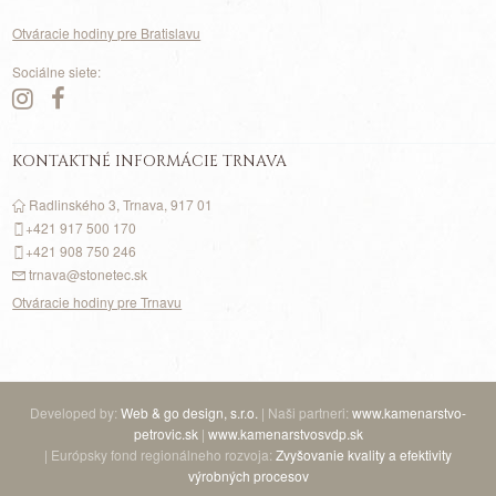
Otváracie hodiny pre Bratislavu
Sociálne siete:
KONTAKTNÉ INFORMÁCIE TRNAVA
Radlinského 3, Trnava, 917 01
+421 917
500
170
+421 908 750 246
trnava@stonetec.sk
Otváracie hodiny pre Trnavu
Developed by:
Web & go design, s.r.o.
| Naši partneri:
www.kamenarstvo-
petrovic.sk
|
www.kamenarstvosvdp.sk
| Európsky fond regionálneho rozvoja:
Zvyšovanie kvality a efektivity
výrobných procesov