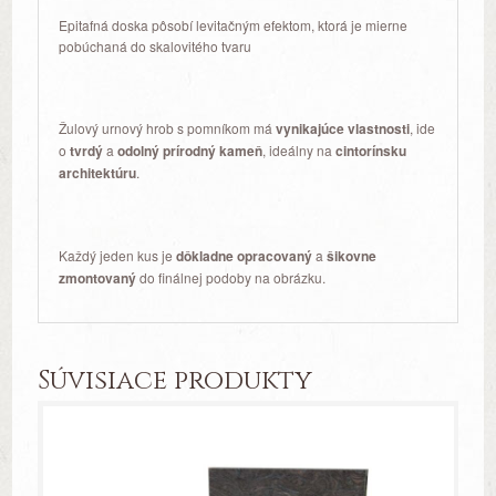
Epitafná doska pôsobí levitačným efektom, ktorá je mierne
pobúchaná do skalovitého tvaru
Žulový urnový hrob s pomníkom má
vynikajúce vlastnosti
, ide
o
tvrdý
a
odolný prírodný kameň
, ideálny na
cintorínsku
architektúru
.
Každý jeden kus je
dôkladne opracovaný
a
šikovne
zmontovaný
do finálnej podoby na obrázku.
Súvisiace produkty