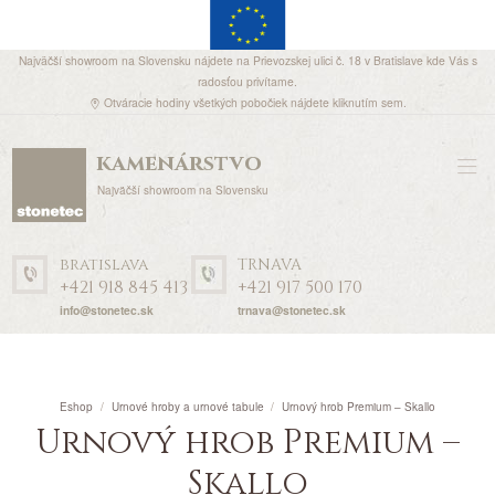
Najväčší showroom na Slovensku nájdete na Prievozskej ulici č. 18 v Bratislave kde Vás s
radosťou privítame.
Otváracie hodiny všetkých pobočiek nájdete
kliknutím sem
.
kamenárstvo
Najväčší showroom na Slovensku
bratislava
TRNAVA
+421 918 845 413
+421 917 500 170
info@stonetec.sk
trnava@stonetec.sk
Eshop
Urnové hroby a urnové tabule
Urnový hrob Premium – Skallo
Urnový hrob Premium –
Skallo