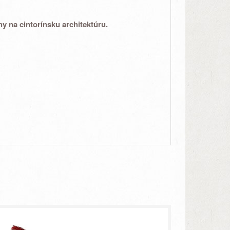
lny na
cintorínsku architektúru
.