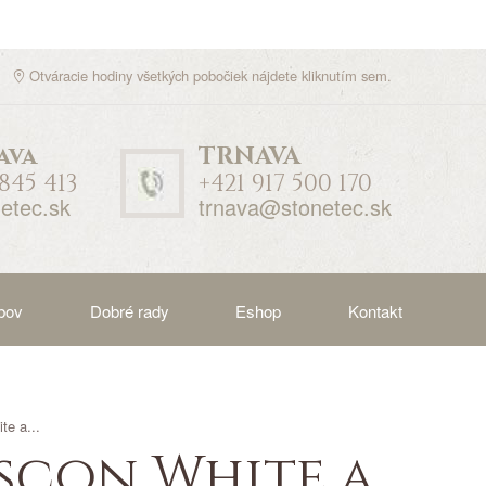
Otváracie hodiny všetkých pobočiek nájdete
kliknutím sem
.
ava
TRNAVA
 845 413
+421 917 500 170
etec.sk
trnava@stonetec.sk
bov
Dobré rady
Eshop
Kontakt
te a...
scon White a