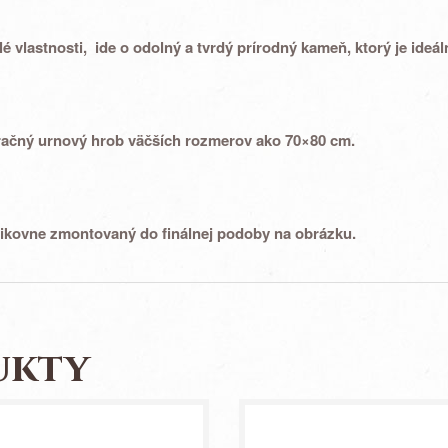
é vlastnosti
, ide o
odolný a tvrdý prírodný kameň
, ktorý je ideá
račný urnový hrob väčších rozmerov ako 70×80 cm.
ikovne zmontovaný
do finálnej podoby na obrázku.
ukty