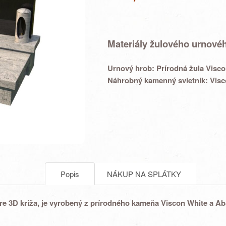
Materiály žulového urnov
Urnový hrob:
Prírodná žula Visc
Náhrobný kamenný svietnik:
Visc
Popis
NÁKUP NA SPLÁTKY
e 3D kríža,
je vyrobený z prírodného kameňa Viscon White a Ab