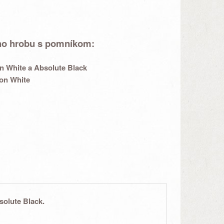
ého hrobu s pomníkom:
on White a Absolute Black
on White
solute Black.