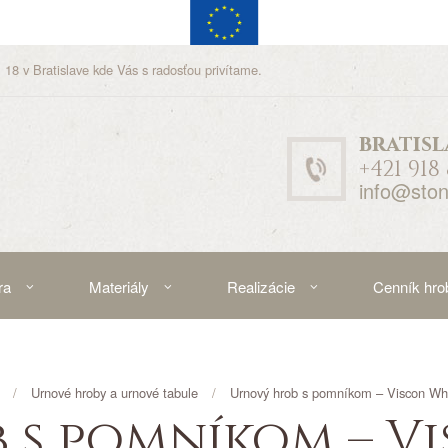
 18 v Bratislave kde Vás s radosťou privítame.
bratisl
+421 918
info@ston
ra
Materiály
Realizácie
Cenník hro
Urnové hroby a urnové tabule
Urnový hrob s pomníkom – Viscon Whi
 s pomníkom – Vi