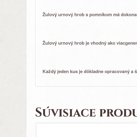
Žulový urnový hrob s pomníkom má
dokonal
Žulový urnový hrob je vhodný ako viacgene
Každý jeden kus je
dôkladne opracovaný
a
š
Súvisiace prod