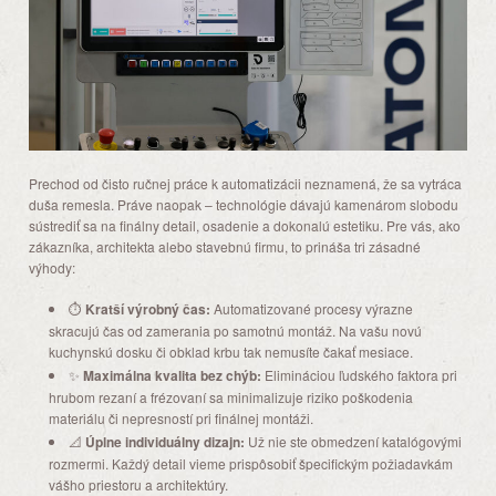
Prechod od čisto ručnej práce k automatizácii neznamená, že sa vytráca
duša remesla. Práve naopak – technológie dávajú kamenárom slobodu
sústrediť sa na finálny detail, osadenie a dokonalú estetiku. Pre vás, ako
zákazníka, architekta alebo stavebnú firmu, to prináša tri zásadné
výhody:
⏱️
Kratší výrobný čas:
Automatizované procesy výrazne
skracujú čas od zamerania po samotnú montáž. Na vašu novú
kuchynskú dosku či obklad krbu tak nemusíte čakať mesiace.
✨
Maximálna kvalita bez chýb:
Elimináciou ľudského faktora pri
hrubom rezaní a frézovaní sa minimalizuje riziko poškodenia
materiálu či nepresností pri finálnej montáži.
📐
Úplne individuálny dizajn:
Už nie ste obmedzení katalógovými
rozmermi. Každý detail vieme prispôsobiť špecifickým požiadavkám
vášho priestoru a architektúry.