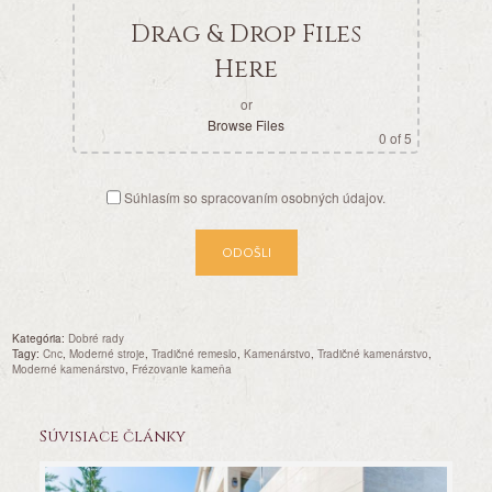
Drag & Drop Files
Here
or
Browse Files
0
of 5
Súhlasím so spracovaním osobných údajov.
Kategória:
Dobré rady
Tagy:
cnc
,
moderné stroje
,
Tradičné remeslo
,
Kamenárstvo
,
Tradičné kamenárstvo
,
Moderné kamenárstvo
,
frézovanie kameňa
Súvisiace články