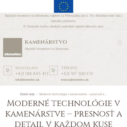
Najväčší showroom na Slovensku nájdete na Prievozskej ulici č. 18 v Bratislave kde Vás s
radosťou privítame.
Otváracie hodiny všetkých pobočiek nájdete
kliknutím sem
.
kamenárstvo
Najväčší showroom na Slovensku
bratislava
TRNAVA
+421 918 845 413
+421 917 500 170
info@stonetec.sk
trnava@stonetec.sk
Dobré rady
Moderné technológie v kamenárstve – presnosť a...
Moderné technológie v
kamenárstve – presnosť a
detail v každom kuse