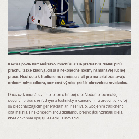
Keď sa povie kamenárstvo, mnohí si stále predstavia dielňu plnú
prachu, ťažké kladivá, dláta a nekonečné hodiny namáhavej ručnej
práce. Hoci úcta k tradičnému remeslu a cit pre materiál zostávajú
srdcom tohto odboru, samotná výroba prešla obrovskou revolúciou.
Dnes už kamenárstvo nie je len o hrubej sile. Moderné technológie
posunuli prácu s prírodným a technickým kameňom na úroveň, o ktorej
sa predchádzajúcim generáciám ani nesnívalo. Spojením tradičného
oka majstra s nekompromisnou digitálnou presnosťou vznikajú diela,
ktoré dokonale spájajú estetiku s inováciou.