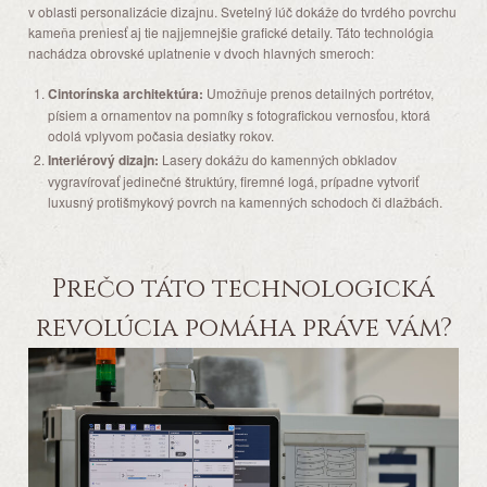
v oblasti personalizácie dizajnu. Svetelný lúč dokáže do tvrdého povrchu
kameňa preniesť aj tie najjemnejšie grafické detaily. Táto technológia
nachádza obrovské uplatnenie v dvoch hlavných smeroch:
Cintorínska architektúra:
Umožňuje prenos detailných portrétov,
písiem a ornamentov na pomníky s fotografickou vernosťou, ktorá
odolá vplyvom počasia desiatky rokov.
Interiérový dizajn:
Lasery dokážu do kamenných obkladov
vygravírovať jedinečné štruktúry, firemné logá, prípadne vytvoriť
luxusný protišmykový povrch na kamenných schodoch či dlažbách.
Prečo táto technologická
revolúcia pomáha práve vám?