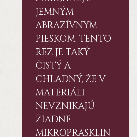
JEMNÝM
ABRAZÍVNYM
PIESKOM. TENTO
REZ JE TAKÝ
ČISTÝ A
CHLADNÝ, ŽE V
MATERIÁLI
NEVZNIKAJÚ
ŽIADNE
MIKROPRASKLIN