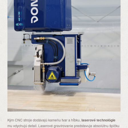
Kým CNC stroje dodávajú kameňu tvar a hĺbku,
laserové technológie
mu vdychujú detail. Laserové gravírovanie predstavuje absolútnu špičku