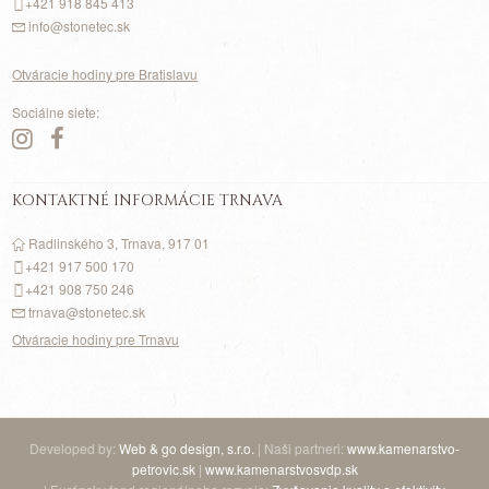
+421 918 845 413
info@stonetec.sk
Otváracie hodiny pre Bratislavu
Sociálne siete:
KONTAKTNÉ INFORMÁCIE TRNAVA
Radlinského 3, Trnava, 917 01
+421 917
500
170
+421 908 750 246
trnava@stonetec.sk
Otváracie hodiny pre Trnavu
Developed by:
Web & go design, s.r.o.
| Naši partneri:
www.kamenarstvo-
petrovic.sk
|
www.kamenarstvosvdp.sk