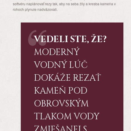
softvéru naplánovať rezy tak, aby na seba žily a kresba kameňa v
rohoch plynule nadväzovali.
VEDELI STE, ŽE?
MODERNÝ
VODNÝ LÚČ
DOKÁŽE REZAŤ
KAMEŇ POD
OBROVSKÝM
TLAKOM VODY
ZMIEŠANEJ S