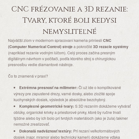
CNC frézovanie a 3D rezanie:
Tvary, ktoré boli kedysi
nemysliteľné
Najväčší zlom v modernom spracovaní kameňa priniesli
CNC
(Computer Numerical Control) stroje
a pokročilé
3D rezacie systémy
(napríklad rezanie vodným lúčom). Celý proces začína presným
digitálnym návrhom v počítači, podľa ktorého stroj s chirurgickou
presnosťou vedie diamantové nástroje.
Čo to znamená v praxi?
Extrémna presnosť na milimeter:
Či už ide o komplikované
výrezy pre zapustené drezy, varné dosky, alebo zložité spoje
kuchynských dosiek, výsledok je absolútne bezchybný.
Komplexné geometrické tvary:
S 3D rezaním dokážeme vytvárať
oblúky, organické krivky a priestorové prvky, ktoré by ručne trvali
týždne alebo by ich bolo pri tvrdých materiáloch (ako je žula) takmer
nemožné zrealizovať.
Dokonalá nadväznosť textúry:
Pri rezaní veľkoformátových
dosiek (napr. mramor alebo technický kameň) dokážeme vďaka