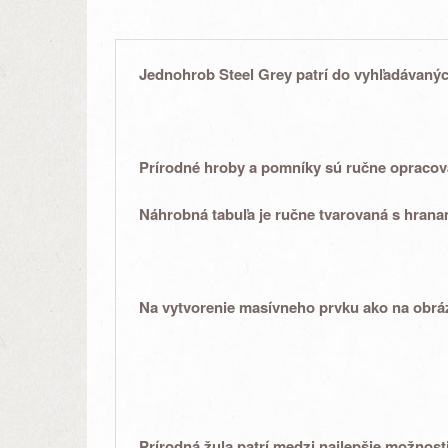
Jednohrob Steel Grey
patrí do vyhľadávanýc
Prírodné
hroby a pomníky sú ručne opraco
Náhrobná tabuľa
je ručne tvarovaná s hrana
Na vytvorenie
masívneho prvku
ako na obrá
Prírodná žula
patrí medzi
najlepšie
možnosti