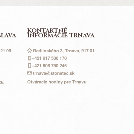
KONTAKTNÉ
SLAVA
INFORMÁCIE TRNAVA
821 09
Radlinského 3, Trnava, 917 01
+421 917
500
170
+421 908 750 246
trnava@stonetec.sk
vu
Otváracie hodiny pre Trnavu