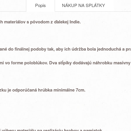
Popis
NÁKUP NA SPLÁTKY
h materiálov s pôvodom z ďalekej Indie.
vané
do finálnej podoby tak, aby ich
údržba
bola
jednoduchá
a
pr
mi vo forme poloblúkov. Dva stĺpiky dodávajú náhrobku masívny 
zku je odporúčaná
hrúbka minimálne 7cm.
 výberu
materiálu
na realizáciu
hrobov a pamiatok.