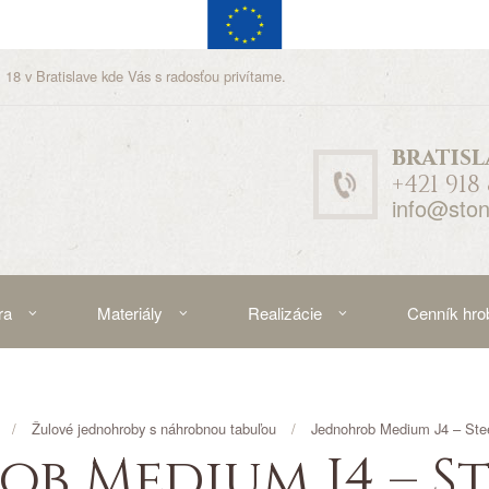
 18 v Bratislave kde Vás s radosťou privítame.
bratisl
+421 918
info@ston
ra
Materiály
Realizácie
Cenník hro
Žulové jednohroby s náhrobnou tabuľou
Jednohrob Medium J4 – Ste
b Medium J4 – St