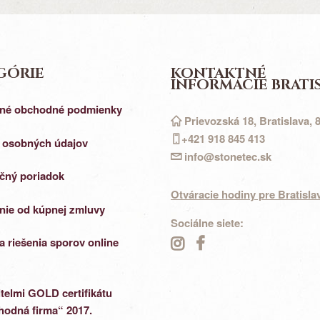
GÓRIE
KONTAKTNÉ
INFORMÁCIE BRATI
né obchodné podmienky
Prievozská 18, Bratislava, 
+421 918 845 413
 osobných údajov
info@stonetec.sk
čný poriadok
Otváracie hodiny pre Bratisla
nie od kúpnej zmluvy
Sociálne siete:
a riešenia sporov online
telmi GOLD certifikátu
odná firma“ 2017.