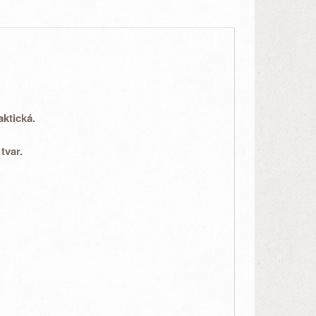
aktická
.
tvar.