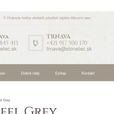
Otváracie hodiny všetkých pobočiek nájdete
kliknutím sem
.
ava
TRNAVA
 845 413
+421 917 500 170
etec.sk
trnava@stonetec.sk
bov
Dobré rady
Eshop
Kontakt
el Grey
eel Grey