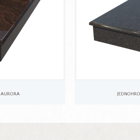
– AURORA
JEDNOHROB