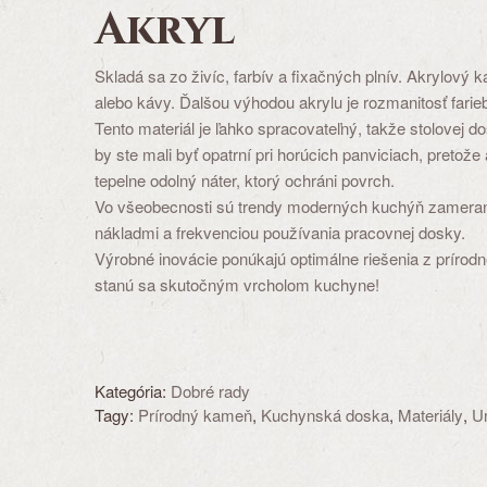
Akryl
Skladá sa zo živíc, farbív a fixačných plnív. Akrylový
alebo kávy. Ďalšou výhodou akrylu je rozmanitosť farie
Tento materiál je ľahko spracovateľný, takže stolovej 
by ste mali byť opatrní pri horúcich panviciach, preto
tepelne odolný náter, ktorý ochráni povrch.
Vo všeobecnosti sú trendy moderných kuchýň zamerané n
nákladmi a frekvenciou používania pracovnej dosky.
Výrobné inovácie ponúkajú optimálne riešenia z prírod
stanú sa skutočným vrcholom kuchyne!
Kategória:
Dobré rady
Tagy:
Prírodný kameň
,
Kuchynská doska
,
Materiály
,