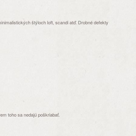
nimalistických štýloch loft, scandi atď. Drobné defekty
rem toho sa nedajú poškriabať.