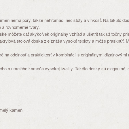
 kameň nemá póry, takže nehromadí nečistoty a vlhkosť. Na takúto do
b a rovnomerné tvary.
doske môžete dať akýkoľvek originálny vzhľad a ušetriť tak užitočný p
že akrylová stolová doska zle znáša vysoké teploty a môže prasknúť.
a odolnosť a praktickosť v kombinácii s originálnymi dizajnovými r
ného a umelého kameňa vysokej kvality. Takéto dosky sú elegantné, 
Umelý kameň