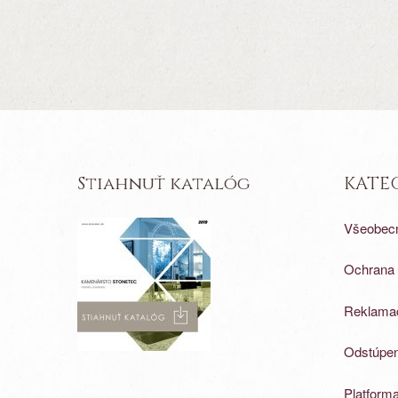
Stiahnuť katalóg
KATE
Všeobec
Ochrana 
Reklamač
Odstúpen
Platforma