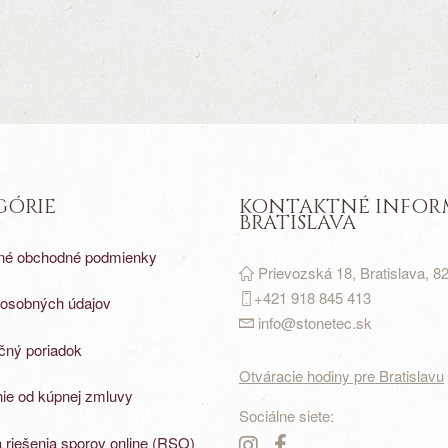
GÓRIE
KONTAKTNÉ INFOR
BRATISLAVA
né obchodné podmienky
Prievozská 18, Bratislava, 8
+421 918 845 413
osobných údajov
info@stonetec.sk
ný poriadok
Otváracie hodiny pre Bratislavu
ie od kúpnej zmluvy
Sociálne siete:
 riešenia sporov online (RSO)