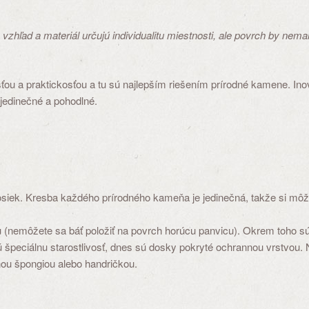
ad a materiál určujú individualitu miestnosti, ale povrch by nemal l
ťou a praktickosťou a tu sú najlepším riešením prírodné kamene. In
jedinečné a pohodlné.
siek. Kresba každého prírodného kameňa je jedinečná, takže si môžet
u (nemôžete sa báť položiť na povrch horúcu panvicu). Okrem toho 
ú špeciálnu starostlivosť, dnes sú dosky pokryté ochrannou vrstvou.
žnou špongiou alebo handričkou.