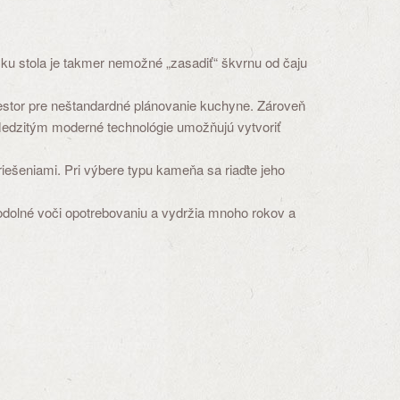
sku stola je takmer nemožné „zasadiť“ škvrnu od čaju
riestor pre neštandardné plánovanie kuchyne. Zároveň
 Medzitým moderné technológie umožňujú vytvoriť
iešeniami. Pri výbere typu kameňa sa riaďte jeho
odolné voči opotrebovaniu a vydržia mnoho rokov a