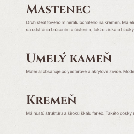
Mastenec
Druh steatitového minerálu bohatého na kremeň. Má eleg
sa odstránia brúsením a čistením, takže získate hladký
Umelý kameň
Materiál obsahuje polyesterové a akrylové živice. Mod
Kremeň
Má hustú štruktúru a širokú škálu farieb. Takéto dosky