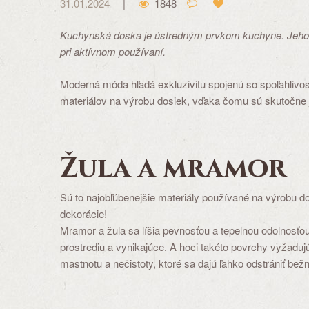
31.01.2024
1848
Kuchynská doska je ústredným prvkom kuchyne. Jeho vzhľ
pri aktívnom používaní.
Moderná móda hľadá exkluzivitu spojenú so spoľahlivos
materiálov na výrobu dosiek, vďaka čomu sú skutočne 
Žula a mramor
Sú to najobľúbenejšie materiály používané na výrobu do
dekorácie!
Mramor a žula sa líšia pevnosťou a tepelnou odolnosťo
prostrediu a vynikajúce. A hoci takéto povrchy vyžaduj
mastnotu a nečistoty, ktoré sa dajú ľahko odstrániť be