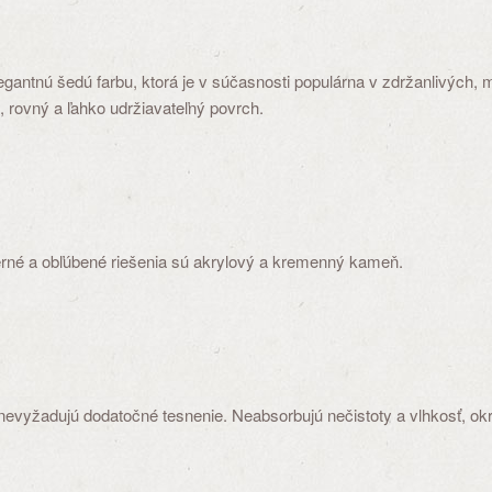
antnú šedú farbu, ktorá je v súčasnosti populárna v zdržanlivých, mi
, rovný a ľahko udržiavateľný povrch.
erné a obľúbené riešenia sú akrylový a kremenný kameň.
 nevyžadujú dodatočné tesnenie. Neabsorbujú nečistoty a vlhkosť, ok