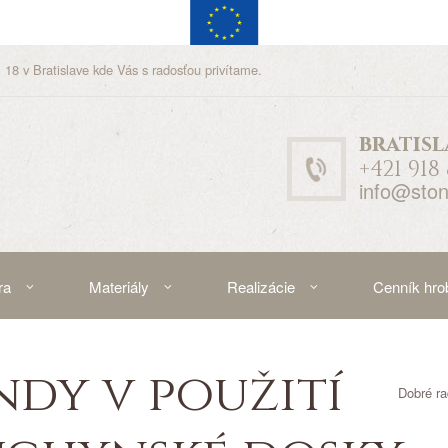
 18 v Bratislave kde Vás s radosťou privítame.
bratisl
+421 918
info@ston
ra
Materiály
Realizácie
Cenník hro
dy v použití
Dobré ra