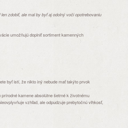
en zdobiť, ale mal by byť aj odolný voči opotrebovaniu
ovácie umožňujú doplniť sortiment kamenných
e byť istí, že nikto iný nebude mať takýto prvok
sú prírodné kamene absolútne šetrné k životnému
 Neovplyvňuje vzhľad, ale odpudzuje prebytočnú vlhkosť,