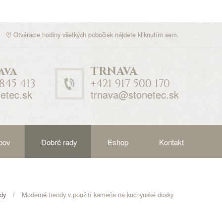
Otváracie hodiny všetkých pobočiek nájdete
kliknutím sem
.
ava
TRNAVA
 845 413
+421 917 500 170
etec.sk
trnava@stonetec.sk
bov
Dobré rady
Eshop
Kontakt
dy
Moderné trendy v použití kameňa na kuchynské dosky